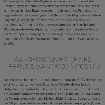
Almenweg“ blickten die Wegbereiter der ersten Stunde auf die
Entstehungsgeschichte des Weitwanderweges zurück. Gemeinsam
erinnerten sich
Leo Bauernberger
, Impulsgeber des Projekts, die
Begründerin und ehemalige Projektleiterin
Eva Mayr
sowie weitere
langjährige Wegbegleiter an die Vision, aus einem Netzwerk
bestehender Almen und Wanderwege
eines der erfolgreichsten
Wanderangebote des Alpenraums
zu entwickeln. Heute verbindet
der Salzburger Almenweg zahlreiche Regionen des Landes und
macht die Vielfalt der Salzburger Almkultur auf einzigartige Weise
erlebbar.
WANDERSOMMER DEINES
LEBENS & WANDERSYMPOSIUM
Des Weiteren haben im Juni mit Unterstützung der SLTG als Partner
zwei Veranstaltungen von
Österreichs Wanderdörfer
in Bad
Hofgastein stattgefunden: das Content Creator Event zum Auftakt
des
„Wandersommers deines Lebens“ von 18. bis 20. Juni 2026
und
das
Wandersymposium am 24. Juni 2026
. Auch dort wurde anhand
des 20-jährigen Jubiläums des Salzburger Almenweges gezeigt, wie