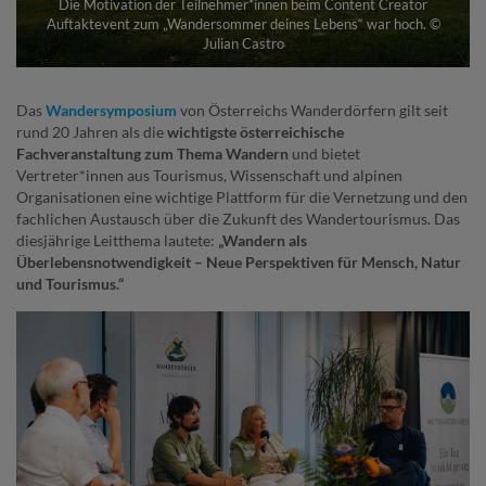
Die Motivation der Teilnehmer*innen beim Content Creator
Auftaktevent zum „Wandersommer deines Lebens“ war hoch. ©
Julian Castro
Das
Wandersymposium
von Österreichs Wanderdörfern gilt seit
rund 20 Jahren als die
wichtigste österreichische
Fachveranstaltung zum Thema Wandern
und bietet
Vertreter*innen aus Tourismus, Wissenschaft und alpinen
Organisationen eine wichtige Plattform für die Vernetzung und den
fachlichen Austausch über die Zukunft des Wandertourismus. Das
diesjährige Leitthema lautete:
„Wandern als
Überlebensnotwendigkeit – Neue Perspektiven für Mensch, Natur
und Tourismus.“