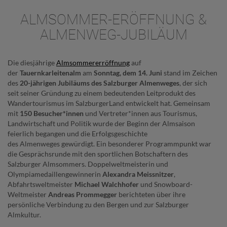
ALMSOMMER-ERÖFFNUNG &
ALMENWEG-JUBILÄUM
Die diesjährige
Almsommererröffnung
auf
der
Tauernkarleitenalm
am
Sonntag, dem 14. Juni
stand im Zeichen
des
20-jährigen Jubiläums des Salzburger Almenweges
, der sich
seit seiner Gründung zu einem bedeutenden Leitprodukt des
Wandertourismus im SalzburgerLand entwickelt hat. Gemeinsam
mit
150 Besucher*innen
und Vertreter*innen aus Tourismus,
Landwirtschaft und Politik wurde der Beginn der Almsaison
feierlich begangen und die Erfolgsgeschichte
des Almenweges gewürdigt. Ein besonderer Programmpunkt war
die Gesprächsrunde mit den sportlichen Botschaftern des
Salzburger Almsommers. Doppelweltmeisterin und
Olympiamedaillengewinnerin
Alexandra Meissnitzer
,
Abfahrtsweltmeister
Michael Walchhofer
und Snowboard-
Weltmeister
Andreas Prommegger
berichteten über ihre
persönliche Verbindung zu den Bergen und zur Salzburger
Almkultur.