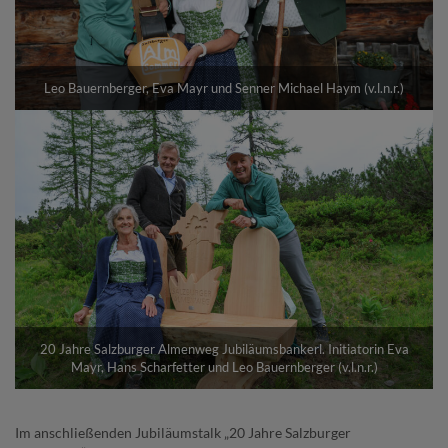
Leo Bauernberger, Eva Mayr und Senner Michael Haym (v.l.n.r.)
20 Jahre Salzburger Almenweg Jubiläumsbankerl. Initiatorin Eva
Mayr, Hans Scharfetter und Leo Bauernberger (v.l.n.r.)
Im anschließenden Jubiläumstalk „20 Jahre Salzburger