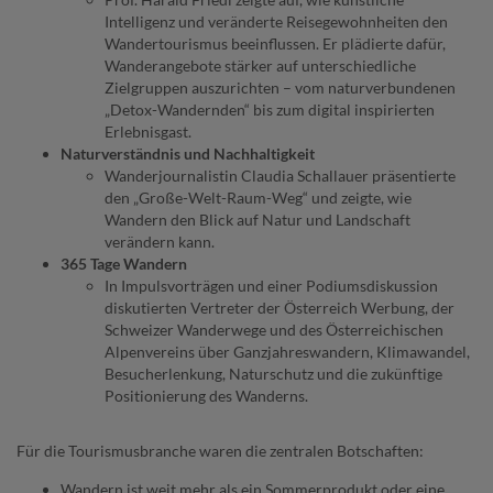
Intelligenz und veränderte Reisegewohnheiten den
Wandertourismus beeinflussen. Er plädierte dafür,
Wanderangebote stärker auf unterschiedliche
Zielgruppen auszurichten – vom naturverbundenen
„Detox-Wandernden“ bis zum digital inspirierten
Erlebnisgast.
Naturverständnis und Nachhaltigkeit
Wanderjournalistin Claudia Schallauer präsentierte
den „Große-Welt-Raum-Weg“ und zeigte, wie
Wandern den Blick auf Natur und Landschaft
verändern kann.
365 Tage Wandern
In Impulsvorträgen und einer Podiumsdiskussion
diskutierten Vertreter der Österreich Werbung, der
Schweizer Wanderwege und des Österreichischen
Alpenvereins über Ganzjahreswandern, Klimawandel,
Besucherlenkung, Naturschutz und die zukünftige
Positionierung des Wanderns.
Für die Tourismusbranche waren die zentralen Botschaften:
Wandern ist weit mehr als ein Sommerprodukt oder eine