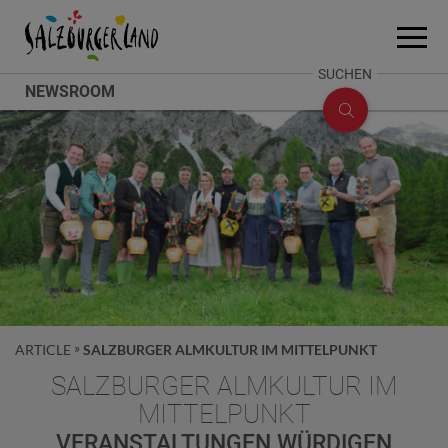
Accesskey
Accesskey
Accesskey
Zum Inhalt
Zum Seitenanfang
Zum Fuß-Bereich
[0]
[2]
[1]
Menü
öffne
SUCHE
SUCHEN
NEWSROOM
ÖFFNEN
ARTICLE
SALZBURGER ALMKULTUR IM MITTELPUNKT
SALZBURGER ALMKULTUR IM
MITTELPUNKT
VERANSTALTUNGEN WÜRDIGEN