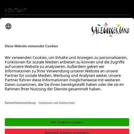
KONTAKT
SalzburgerLand Tourismus GmbH
Wiener Bundesstraße 23
5300 Hallwang
+43 662 6688 0
info@salzburgerland.com
ÖFFNUNGSZEITEN
Wir freuen uns auf Ihre Anfrage!
Gerne stehen wir Ihnen von Montag bis Donnerstag von 08:00 bis
17:30 Uhr und am Freitag von 08:00 bis 17:00 Uhr zur Verfügung.
Kontakt
Impressum
Datenschutzerklärung
Barrierefreiheitserklärung B2B
Jobs