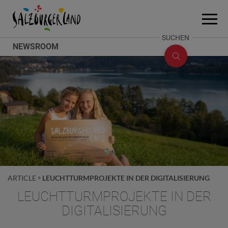
Accesskey
Accesskey
Accesskey
Zum Inhalt
Zum Seitenanfang
Zum Fuß-Bereich
[0]
[2]
[1]
Menü
öffne
SUCHE
SUCHEN
NEWSROOM
ÖFFNEN
ARTICLE
LEUCHTTURMPROJEKTE IN DER DIGITALISIERUNG
LEUCHTTURMPROJEKTE IN DER
DIGITALISIERUNG