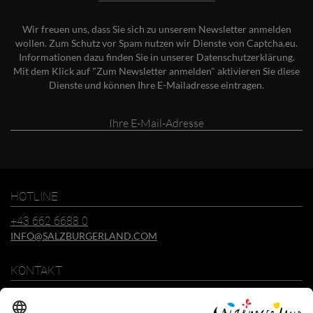
Wir freuen uns, dass Sie sich zu unserem Newsletter anmelden
wollen. Zum Schutz vor Spam nutzen wir Dienste von Captcha.eu.
Informationen dazu finden Sie in unserer
Datenschutzerklärung
.
Mit dem Klick auf "Zum Newsletter anmelden" aktivieren Sie diese
Dienste und können Ihre E-Mailadresse eintragen.
Ihre
E-
Mail-
Adresse
HOTLINE
+43 662 6688 0
INFO@SALZBURGERLAND.COM
KONTAKT
SalzburgerLand Tourismus GmbH