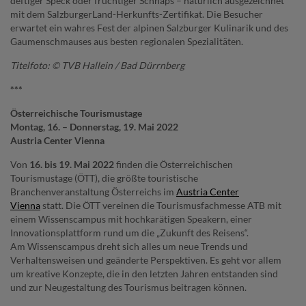
deftiger Speck oder fruchtiger Schnaps – natürlich ausgezeichnet
mit dem SalzburgerLand-Herkunfts-Zertifikat. Die Besucher
erwartet ein wahres Fest der alpinen Salzburger Kulinarik und des
Gaumenschmauses aus besten regionalen Spezialitäten.
Titelfoto: © TVB Hallein / Bad Dürrnberg
***
Österreichische Tourismustage
Montag, 16. – Donnerstag, 19. Mai 2022
Austria Center Vienna
Von
16. bis 19. Mai 2022
finden die Österreichischen
Tourismustage (ÖTT), die größte touristische
Branchenveranstaltung Österreichs im
Austria Center
Vienna
statt. Die ÖTT vereinen die Tourismusfachmesse ATB mit
einem Wissenscampus mit hochkarätigen Speakern, einer
Innovationsplattform rund um die „Zukunft des Reisens“.
Am Wissenscampus dreht sich alles um neue Trends und
Verhaltensweisen und geänderte Perspektiven. Es geht vor allem
um kreative Konzepte, die in den letzten Jahren entstanden sind
und zur Neugestaltung des Tourismus beitragen können.