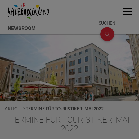
Accesskey
Accesskey
Accesskey
Zum Inhalt
Zum Seitenanfang
Zum Fuß-Bereich
[0]
[2]
[1]
Menü
öffne
SUCHE
SUCHEN
NEWSROOM
ÖFFNEN
ARTICLE
TERMINE FÜR TOURISTIKER: MAI 2022
TERMINE FÜR TOURISTIKER: MAI
2022