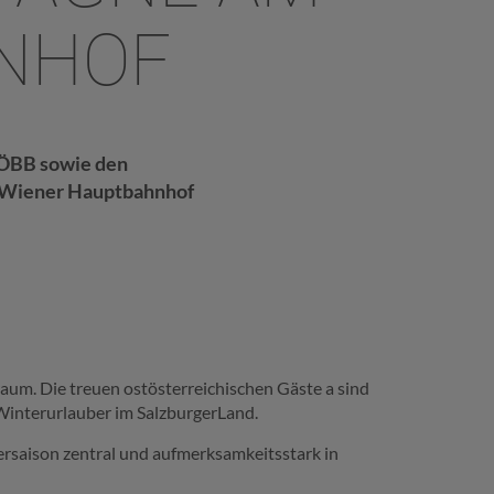
NHOF
ÖBB sowie den
m Wiener Hauptbahnhof
um. Die treuen ostösterreichischen Gäste a sind
 Winterurlauber im SalzburgerLand.
ersaison zentral und aufmerksamkeitsstark in