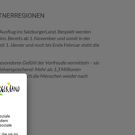
RTNERREGIONEN
usflug ins SalzburgerLand. Bespielt werden
hn. Bereits ab 1. November und somit in der
Seit 1. Jänner und noch bis Ende Februar steht die
sonderes Gefühl der Vorfreude vermitteln – sie
ielversprechend: Mehr als 1,3 Millionen
chen, dass sich die Menschen wieder nach