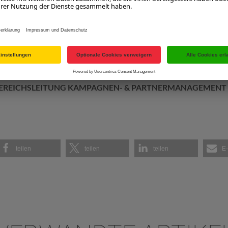
Tourismus GmbH
6688-30
lzburgerland.com
BEREICHSLEITUNG KAMPAGNEN- & PARTNERMANAGEMENT
teilen
teilen
teilen
E-