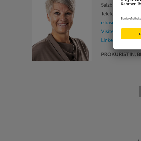
SalzburgerLand 
Telefon:
+43 662 
e.haselsteiner@sa
Visitenkarte
LinkedIn-Profil
PROKURISTIN, 