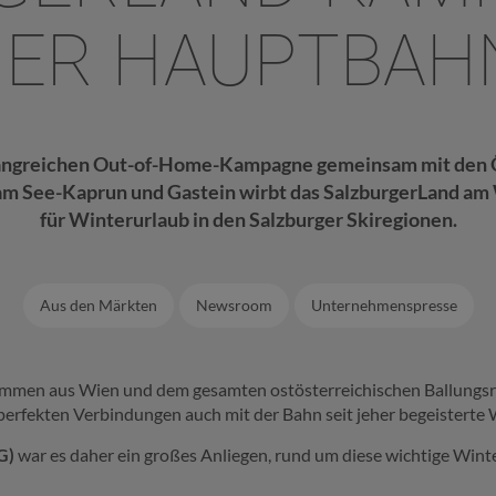
NER HAUPTBAH
fangreichen Out-of-Home-Kampagne gemeinsam mit den 
 am See-Kaprun und Gastein wirbt das SalzburgerLand a
für Winterurlaub in den Salzburger Skiregionen.
Aus den Märkten
Newsroom
Unternehmenspresse
ommen aus Wien und dem gesamten ostösterreichischen Ballungsra
 perfekten Verbindungen auch mit der Bahn seit jeher begeisterte
G)
war es daher ein großes Anliegen, rund um diese wichtige Wint