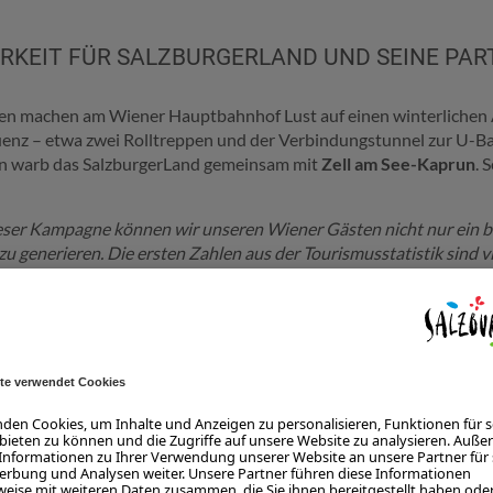
RKEIT FÜR SALZBURGERLAND UND SEINE PA
en machen am Wiener Hauptbahnhof Lust auf einen winterlichen A
uenz – etwa zwei Rolltreppen und der Verbindungstunnel zur U-Ba
en warb das SalzburgerLand gemeinsam mit
Zell am See-Kaprun
. 
eser Kampagne können wir unseren Wiener Gästen nicht nur ein be
u generieren. Die ersten Zahlen aus der Tourismusstatistik sind v
bedingten Ausfall des vergangenen Winters ein ganz starkes Zei
Natur sehnen.“
LSTEINER