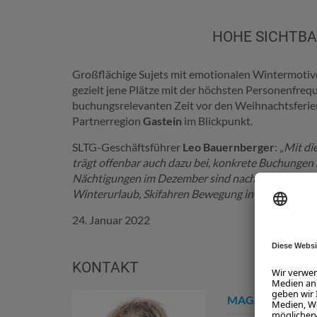
HOHE SICHTBA
Großflächige Sujets mit emotionalen Wintermotiv
gezielt jene Plätze mit der höchsten Personenfreq
buchungsrelevanten Zeit vor den Weihnachtsferi
Partnerregion
Gastein
im Blickpunkt.
SLTG-Geschäftsführer
Leo Bauernberger
:
„Mit di
trägt offenbar auch dazu bei, konkrete Buchungen z
Nächtigungen im Dezember sind nach dem pandemie
Winterurlaub, Skifahren Bewegung in der alpinen 
24. Januar 2022
KONTAKT
MAG. EVA HASE