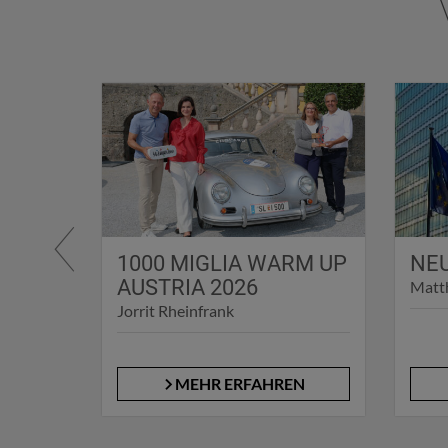
ÄTEN
1000 MIGLIA WARM UP
NEU
26
AUSTRIA 2026
Matth
Jorrit Rheinfrank
EN
MEHR ERFAHREN