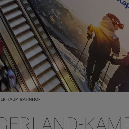
NER HAUPTBAHNHOF
GERLAND-KAM