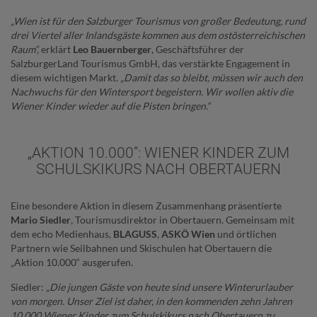
„Wien ist für den Salzburger Tourismus von großer Bedeutung, rund
drei Viertel aller Inlandsgäste kommen aus dem ostösterreichischen
Raum“,
erklärt
Leo Bauernberger
, Geschäftsführer der
SalzburgerLand Tourismus GmbH, das verstärkte Engagement in
diesem wichtigen Markt.
„Damit das so bleibt, müssen wir auch den
Nachwuchs für den Wintersport begeistern. Wir wollen aktiv die
Wiener Kinder wieder auf die Pisten bringen.“
„AKTION 10.000“: WIENER KINDER ZUM
SCHULSKIKURS NACH OBERTAUERN
Eine besondere Aktion in diesem Zusammenhang präsentierte
Mario Siedler
, Tourismusdirektor in Obertauern. Gemeinsam mit
dem echo Medienhaus,
BLAGUSS
,
ASKÖ Wien
und örtlichen
Partnern wie Seilbahnen und Skischulen hat Obertauern die
„Aktion 10.000“ ausgerufen.
Siedler:
„Die jungen Gäste von heute sind unsere Winterurlauber
von morgen. Unser Ziel ist daher, in den kommenden zehn Jahren
10.000 Wiener Kinder zum Schulskikurs nach Obertauern zu