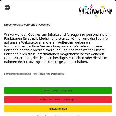
SalzburgerLand Tourismus GmbH
Wiener Bundesstraße 23
5300 Hallwang
+43 662 6688 0
info@salzburgerland.com
ÖFFNUNGSZEITEN
Wir freuen uns auf Ihre Anfrage!
Gerne stehen wir Ihnen von Montag bis Donnerstag von 08:00 bis
17:30 Uhr und am Freitag von 08:00 bis 17:00 Uhr zur Verfügung.
Kontakt
Impressum
Datenschutzerklärung
Barrierefreiheitserklärung B2B
Jobs