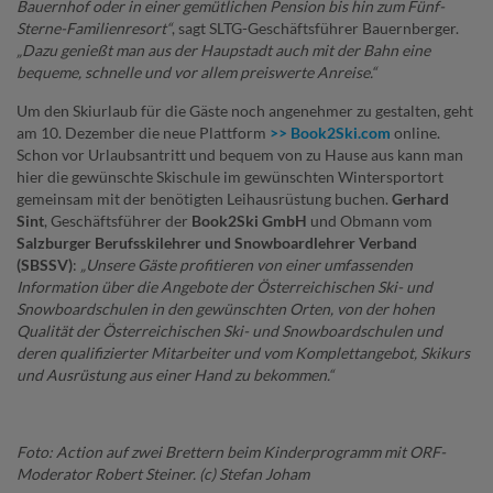
Bauernhof oder in einer gemütlichen Pension bis hin zum Fünf-
Sterne-Familienresort“
, sagt SLTG-Geschäftsführer Bauernberger.
„Dazu genießt man aus der Haupstadt auch mit der Bahn eine
bequeme, schnelle und vor allem preiswerte Anreise.“
Um den Skiurlaub für die Gäste noch angenehmer zu gestalten, geht
am 10. Dezember die neue Plattform
>> Book2Ski.com
online.
Schon vor Urlaubsantritt und bequem von zu Hause aus kann man
hier die gewünschte Skischule im gewünschten Wintersportort
gemeinsam mit der benötigten Leihausrüstung buchen.
Gerhard
Sint
, Geschäftsführer der
Book2Ski GmbH
und Obmann vom
Salzburger Berufsskilehrer und Snowboardlehrer Verband
(SBSSV)
:
„Unsere Gäste profitieren von einer umfassenden
Information über die Angebote der Österreichischen Ski- und
Snowboardschulen in den gewünschten Orten, von der hohen
Qualität der Österreichischen Ski- und Snowboardschulen und
deren qualifizierter Mitarbeiter und vom Komplettangebot, Skikurs
und Ausrüstung aus einer Hand zu bekommen.“
Foto: Action auf zwei Brettern beim Kinderprogramm mit ORF-
Moderator Robert Steiner. (c) Stefan Joham