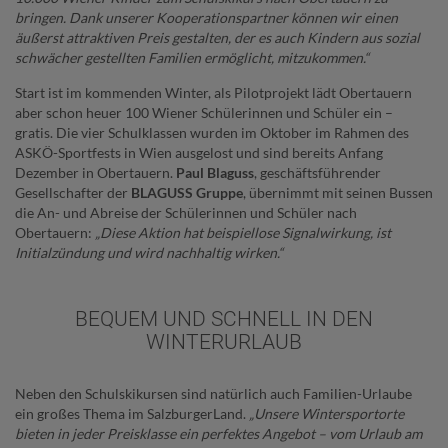
bringen. Dank unserer Kooperationspartner können wir einen
äußerst attraktiven Preis gestalten, der es auch Kindern aus sozial
schwächer gestellten Familien ermöglicht, mitzukommen.“
Start ist im kommenden Winter, als Pilotprojekt lädt Obertauern
aber schon heuer 100 Wiener Schülerinnen und Schüler ein –
gratis. Die vier Schulklassen wurden im Oktober im Rahmen des
ASKÖ-Sportfests in Wien ausgelost und sind bereits Anfang
Dezember in Obertauern.
Paul Blaguss
, geschäftsführender
Gesellschafter der
BLAGUSS Gruppe
, übernimmt mit seinen Bussen
die An- und Abreise der Schülerinnen und Schüler nach
Obertauern:
„Diese Aktion hat beispiellose Signalwirkung, ist
Initialzündung und wird nachhaltig wirken.“
BEQUEM UND SCHNELL IN DEN
WINTERURLAUB
Neben den Schulskikursen sind natürlich auch Familien-Urlaube
ein großes Thema im SalzburgerLand.
„Unsere Wintersportorte
bieten in jeder Preisklasse ein perfektes Angebot – vom Urlaub am