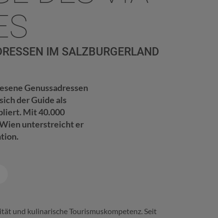
ES
ADRESSEN IM SALZBURGERLAND
rlesene Genussadressen
ich der Guide als
liert. Mit 40.000
 Wien unterstreicht er
tion.
n
alität und kulinarische Tourismuskompetenz. Seit