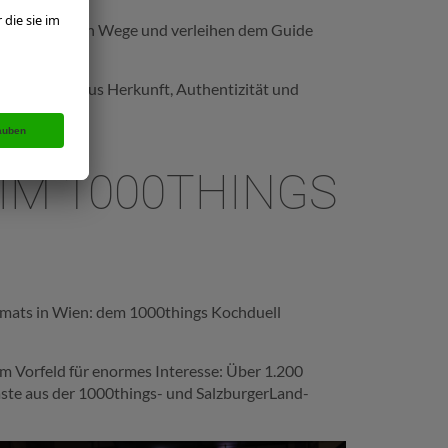
n der einzelnen Wege und verleihen dem Guide
Verbindung aus Herkunft, Authentizität und
M 1000THINGS K
rmats in Wien: dem 1000things Kochduell
 Vorfeld für enormes Interesse: Über 1.200
ste aus der 1000things- und SalzburgerLand-