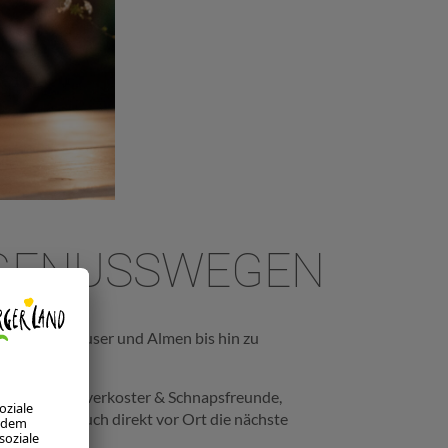
 GENUSSWEGEN
ber Wirtshäuser und Almen bis hin zu
sefreaks, Bierverkoster & Schnapsfreunde,
dass Gäste auch direkt vor Ort die nächste