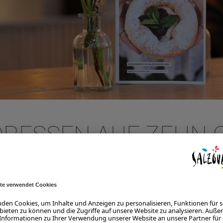
DRESSEN AUF ZEHN
sadressen im gesamten SalzburgerLand: von Haubenrestaurants ü
ieben.
inarische Vielfalt des Landes, darunter Feinspitze, Fischfans, Kä
. Zusätzlich bietet der Guide eine geografische Orientierung, so