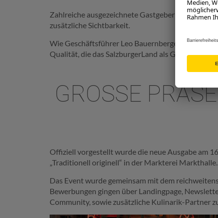
Zahlreiche ausgezeichnete Gastgeberinnen und Ga
zusätzliche Sichtbarkeit.
Wie Geschäftsführer Leo Bauernberger im Vorwort 
Qualität, die das SalzburgerLand als Genussdestin
GROSSE PRÄSEN
Offiziell vorgestellt wurde die neue Ausgabe am
„Traditionell originell“ in der Markterei Markthalle.
Das Event wurde gemeinsam mit dem reichweitenst
Bewerbungen gingen über Landingpage, Newsletter
Community, sowie zusätzliche Kulinarik-Partner z