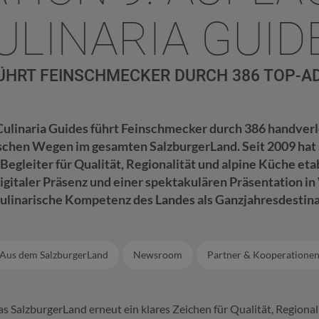
ULINARIA GUID
E FÜHRT FEINSCHMECKER DURCH 386 TOP-
a Culinaria Guides führt Feinschmecker durch 386 handve
schen Wegen im gesamten SalzburgerLand. Seit 2009 hat s
Begleiter für Qualität, Regionalität und alpine Küche etab
igitaler Präsenz und einer spektakulären Präsentation in
kulinarische Kompetenz des Landes als Ganzjahresdestina
Aus dem SalzburgerLand
Newsroom
Partner & Kooperatione
das SalzburgerLand erneut ein klares Zeichen für Qualität, Region