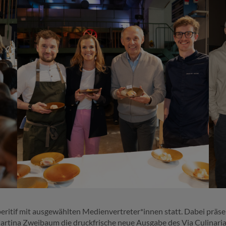
Aperitif mit ausgewählten Medienvertreter*innen statt. Dabei prä
ina Zweibaum die druckfrische neue Ausgabe des Via Culinaria G