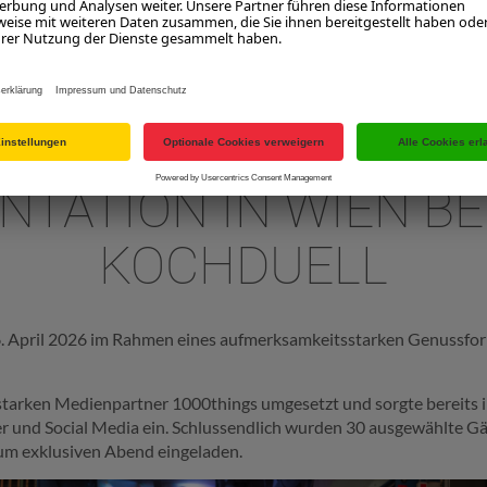
stgeber sowie bekannte Persönlichkeiten fungieren als Pat*inne
betont, stehen die ausgewählten Betriebe exemplarisch für jene 
ation auszeichnet.
TATION IN WIEN BEI
OCHDUELL
 16. April 2026 im Rahmen eines aufmerksamkeitsstarken Genussfo
arken Medienpartner 1000things umgesetzt und sorgte bereits im
 und Social Media ein. Schlussendlich wurden 30 ausgewählte Gä
um exklusiven Abend eingeladen.