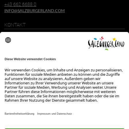
+43 662 6688 0
INFO@SALZBURGERLAND.COM
KONTAKT
SalzburgerLand Tourismus GmbH
Wiener Bundesstraße 23
5300 Hallwang
+43 662 6688 0
info@salzburgerland.com
ÖFFNUNGSZEITEN
Wir freuen uns auf Ihre Anfrage!
Gerne stehen wir Ihnen von Montag bis Donnerstag von 08:00 bis
17:30 Uhr und am Freitag von 08:00 bis 17:00 Uhr zur Verfügung.
Kontakt
Impressum