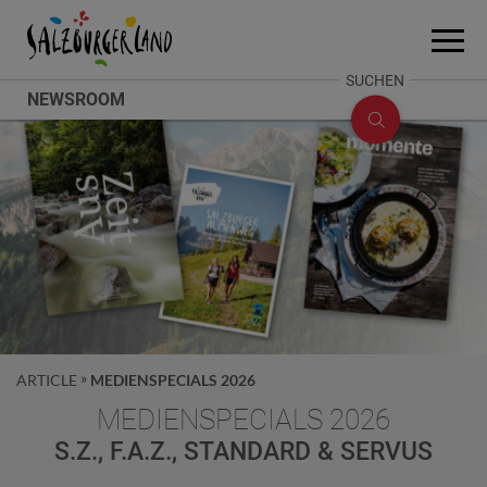
Accesskey
Accesskey
Accesskey
Zum Inhalt
Zum Seitenanfang
Zum Fuß-Bereich
[0]
[2]
[1]
Menü
öffne
SUCHE
SUCHEN
NEWSROOM
ÖFFNEN
ARTICLE
MEDIENSPECIALS 2026
MEDIENSPECIALS 2026
S.Z., F.A.Z., STANDARD & SERVUS