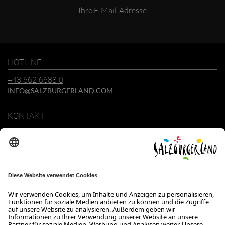
Ihre
E-
Mail-
Adresse
HOTLINE
+43 662 6688 0
INFO@SALZBURGERLAND.COM
KONTAKT
SalzburgerLand Tourismus GmbH
Wiener Bundesstraße 23
5300 Hallwang
+43 662 6688 0
info@salzburgerland.com
ÖFFNUNGSZEITEN