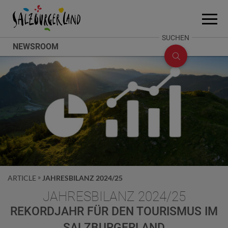
Accesskey
Accesskey
Accesskey
Zum Inhalt
Zum Seitenanfang
Zum Fuß-Bereich
[0]
[2]
[1]
Menü
öffne
SUCHE
SUCHEN
NEWSROOM
ÖFFNEN
ARTICLE
JAHRESBILANZ 2024/25
JAHRESBILANZ 2024/25
REKORDJAHR FÜR DEN TOURISMUS IM
SALZBURGERLAND