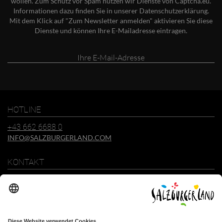
wollen. Zum Schutz vor Spam nutzen wir Dienste von Captcha.eu.
Informationen dazu finden Sie in unserer
Datenschutzerklärung
.
Mit dem Klick auf "Zum Newsletter anmelden" aktivieren Sie diese
Dienste und können Ihre E-Mailadresse eintragen.
Ihre
E-
Mail-
Adresse
HOTLINE
+43 662 6688 0
INFO@SALZBURGERLAND.COM
KONTAKT
SalzburgerLand Tourismus GmbH
Wiener Bundesstraße 23
5300 Hallwang
+43 662 6688 0