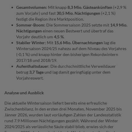
Gesamtvolumen:
Mit knapp
8,3 Mio. Gästeankünften
(+2,9 %
zum Vorjahr) und fast
30,5 Mio. Nächtigungen
(+2,1 %)
festigt die Region ihre Marktposition.
Sommer-Boom:
Die Sommersaison 2025 setzte mit
14,9 Mio.
Nächtigungen
einen neuen Bestwert und übertraf das
Vorjahr deutlich um
4,5 %
.
Stabiler Winter:
Mit
15,6 Mio. Übernachtungen
lag die
Wintersaison 2024/25 nahezu auf dem Niveau des Vorjahres
(-0,1 %) und knapp hinter den bisherigen Rekordwintern
2017/18 und 2018/19.
Aufenthaltsdauer:
Die durchschnittliche Verweildauer
betrug
3,7 Tage
und lag damit geringfügig unter dem
Vorjahreswert.
Analyse und Ausblick
Die aktuelle Wintersaison liefert bereits eine erfreuliche
Zwischenbilanz. In den ersten drei Monaten, November 2025 bis
Jänner 2026, wurden laut vorläufigen Zahlen der Landesstatistik
rund 7.9 Millionen Nächtigungen gezählt. Während der Winter
2024/2025 als verlässliche Säule stabil blieb, erwies sich der