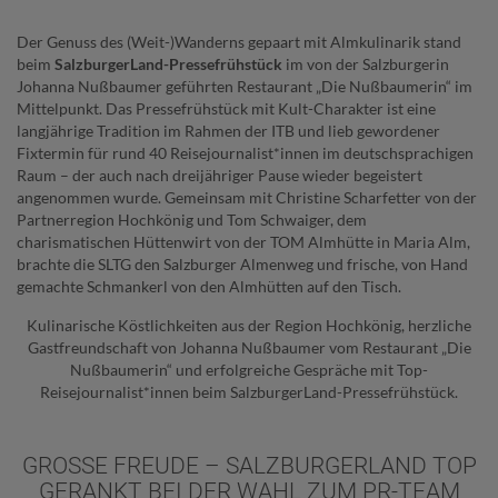
Der Genuss des (Weit-)Wanderns gepaart mit Almkulinarik stand
beim
SalzburgerLand-Pressefrühstück
im von der Salzburgerin
Johanna Nußbaumer geführten Restaurant „Die Nußbaumerin“ im
Mittelpunkt. Das Pressefrühstück mit Kult-Charakter ist eine
langjährige Tradition im Rahmen der ITB und lieb gewordener
Fixtermin für rund 40 Reisejournalist*innen im deutschsprachigen
Raum – der auch nach dreijähriger Pause wieder begeistert
angenommen wurde. Gemeinsam mit Christine Scharfetter von der
Partnerregion Hochkönig und Tom Schwaiger, dem
charismatischen Hüttenwirt von der TOM Almhütte in Maria Alm,
brachte die SLTG den Salzburger Almenweg und frische, von Hand
gemachte Schmankerl von den Almhütten auf den Tisch.
Kulinarische Köstlichkeiten aus der Region Hochkönig, herzliche
Gastfreundschaft von Johanna Nußbaumer vom Restaurant „Die
Nußbaumerin“ und erfolgreiche Gespräche mit Top-
Reisejournalist*innen beim SalzburgerLand-Pressefrühstück.
GROSSE FREUDE – SALZBURGERLAND TOP G
ERANKT BEI DER WAHL ZUM PR-TEAM D