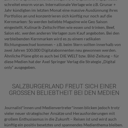
schreitet enorm voran. Internationale Verlage wie z.B. Grunar +
Jahr kündigten im letzten Monat eine massive Ausdünnung ihres
Portfolios an und konzentrieren sich künftig nur noch auf die
Kernmarken: So werden beliebte Magazine wie Geo Saison
eingestellt, Kulinarik-Zeitschriften wie essen und trinken, Beef,
Salon etc. werden anderen Verlagen zum Kauf angeboten. Bei den
verbleibenden Kernmarken wird es zu einem radikalen
Richtungswechsel kommen – z.B. beim Stern sollten innerhalb von
zwei Jahren 100.000 Digitalabonnenten neu gewonnen werden.
Ähnliche Pläne gibt es auch bei DIE WELT bzw. Bild-Zeitung – für
diese Medien hat der Axel Springer Verlag die Strategie „Digital
only“ ausgegeben.
SALZBURGERLAND FREUT SICH EINER
GROSSEN BELIEBTHEIT BEI DEN MEDIEN
Journalist*innen und Medienvertreter*innen blicken jedoch trotz
vieler neuer strategischer Ansätze und Herausforderungen mit
großem Enthusiasmus in die Zukunft – Reisen ist und wird auch
künftig ein positiv besetztes und spannendes Medienthema bleiben.