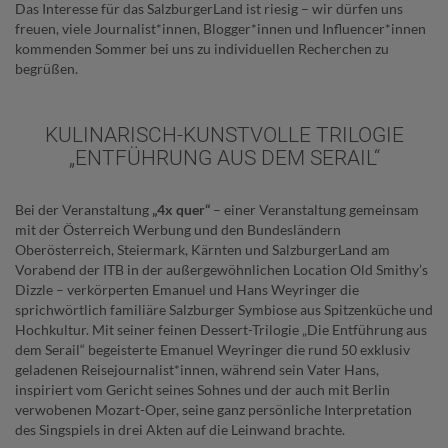
Das Interesse für das SalzburgerLand ist riesig – wir dürfen uns
freuen, viele Journalist*innen, Blogger*innen und Influencer*innen
kommenden Sommer bei uns zu individuellen Recherchen zu
begrüßen.
KULINARISCH-KUNSTVOLLE TRILOGIE
„ENTFÜHRUNG AUS DEM SERAIL“
Bei der Veranstaltung
„4x quer“
– einer Veranstaltung gemeinsam
mit der Österreich Werbung und den Bundesländern
Oberösterreich, Steiermark, Kärnten und SalzburgerLand am
Vorabend der ITB in der außergewöhnlichen Location Old Smithy’s
Dizzle – verkörperten Emanuel und Hans Weyringer die
sprichwörtlich familiäre Salzburger Symbiose aus Spitzenküche und
Hochkultur. Mit seiner feinen Dessert-Trilogie „Die Entführung aus
dem Serail“ begeisterte Emanuel Weyringer die rund 50 exklusiv
geladenen Reisejournalist*innen, während sein Vater Hans,
inspiriert vom Gericht seines Sohnes und der auch mit Berlin
verwobenen Mozart-Oper, seine ganz persönliche Interpretation
des Singspiels in drei Akten auf die Leinwand brachte.