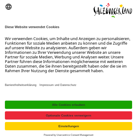
SalzburgerLand Tourismus GmbH
Wiener Bundesstraße 23
5300 Hallwang
+43 662 6688 0
info@salzburgerland.com
ÖFFNUNGSZEITEN
Wir freuen uns auf Ihre Anfrage!
Gerne stehen wir Ihnen von Montag bis Donnerstag von 08:00 bis
17:30 Uhr und am Freitag von 08:00 bis 17:00 Uhr zur Verfügung.
Kontakt
Impressum
Datenschutzerklärung
Barrierefreiheitserklärung B2B
Jobs