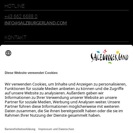
HOTLINE
+43 662 6688 0
INFO@SALZBURGERLAND.COM
KONTAKT
SalzburgerLand Tourismus GmbH
Wiener Bundesstraße 23
5300 Hallwang
+43 662 6688 0
info@salzburgerland.com
ÖFFNUNGSZEITEN
Wir freuen uns auf Ihre Anfrage!
Gerne stehen wir Ihnen von Montag bis Donnerstag von 08:00 bis
17:30 Uhr und am Freitag von 08:00 bis 17:00 Uhr zur Verfügung.