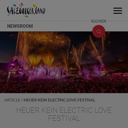
Accesskey
Accesskey
Accesskey
Zum Inhalt
Zum Seitenanfang
Zum Fuß-Bereich
[0]
[2]
[1]
Menü
öffne
SUCHE
SUCHEN
NEWSROOM
ÖFFNEN
ARTICLE
HEUER KEIN ELECTRIC LOVE FESTIVAL
HEUER KEIN ELECTRIC LOVE
FESTIVAL