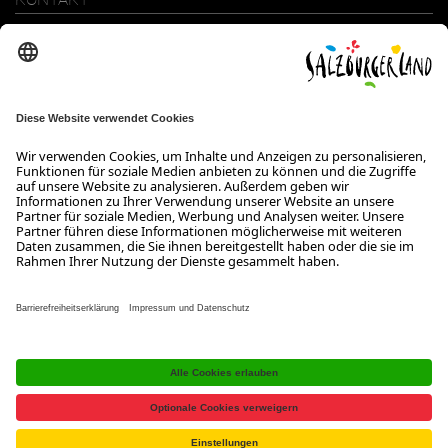
SalzburgerLand Tourismus GmbH
Wiener Bundesstraße 23
5300 Hallwang
+43 662 6688 0
info@salzburgerland.com
ÖFFNUNGSZEITEN
Wir freuen uns auf Ihre Anfrage!
Gerne stehen wir Ihnen von Montag bis Donnerstag von 08:00 bis
17:30 Uhr und am Freitag von 08:00 bis 17:00 Uhr zur Verfügung.
Kontakt
Impressum
Datenschutzerklärung
Barrierefreiheitserklärung B2B
Jobs