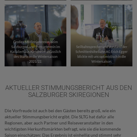
Großes Medieninteresse beim
SalzburgerLand-Pressetermin im
Seilbahnsprecher und Vorstand der
Kavalierhaus Klessheim anlässlich
Schmittenhöhebahn AG Erich Egger
des Starts in die Wintersaison
blickte mit uns optimistisch in die
2021/22.
Wintersaison.
AKTUELLER STIMMUNGSBERICHT AUS DEN
SALZBURGER SKIREGIONEN
Die Vorfreude ist auch bei den Gästen bereits groß, wie ein
aktueller Stimmungsbericht ergibt. Die SLTG hat dafür alle
Regionen, aber auch Partner und Reiseveranstalter in den
wichtigsten Herkunftsmärkten befragt, wie sie die kommende
Saison einschätzen: Das Ergebnis ist einhellig und stimmt sehr