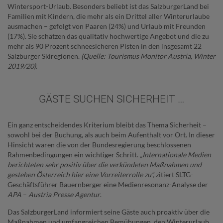
Wintersport-Urlaub. Besonders beliebt ist das SalzburgerLand bei
Familien mit Kindern, die mehr als ein Drittel aller Winterurlaube
ausmachen – gefolgt von Paaren (24%) und Urlaub mit Freunden
(17%). Sie schätzen das qualitativ hochwertige Angebot und die zu
mehr als 90 Prozent schneesicheren Pisten in den insgesamt 22
Salzburger Skiregionen.
(Quelle: Tourismus Monitor Austria, Winter
2019/20)
.
GÄSTE SUCHEN SICHERHEIT …
Ein ganz entscheidendes Kriterium bleibt das Thema Sicherheit –
sowohl bei der Buchung, als auch beim Aufenthalt vor Ort. In dieser
Hinsicht waren die von der Bundesregierung beschlossenen
Rahmenbedingungen ein wichtiger Schritt.
„Internationale Medien
berichteten sehr positiv über die verkündeten Maßnahmen und
gestehen Österreich hier eine Vorreiterrolle zu“,
zitiert SLTG-
Geschäftsführer Bauernberger eine Medienresonanz-Analyse der
APA
–
Austria Presse Agentur
.
Das SalzburgerLand informiert seine Gäste auch proaktiv über die
Maßnahmen und umfangreichen Bemühungen, den Winterurlaub