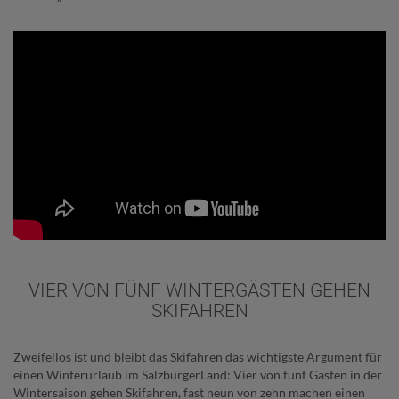
VIER VON FÜNF WINTERGÄSTEN GEHEN
SKIFAHREN
Zweifellos ist und bleibt das Skifahren das wichtigste Argument für
einen Winterurlaub im SalzburgerLand: Vier von fünf Gästen in der
Wintersaison gehen Skifahren, fast neun von zehn machen einen