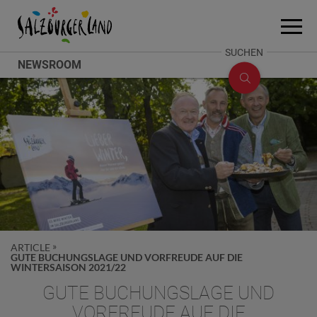
Accesskey
Accesskey
Accesskey
Zum Inhalt
Zum Seitenanfang
Zum Fuß-Bereich
[0]
[2]
[1]
Menü
öffne
SUCHE
SUCHEN
NEWSROOM
ÖFFNEN
ARTICLE
GUTE BUCHUNGSLAGE UND VORFREUDE AUF DIE
WINTERSAISON 2021/22
GUTE BUCHUNGSLAGE UND
VORFREUDE AUF DIE