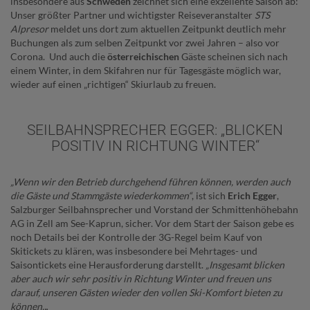
insbesondere aus
Schweden
zeichnet sich eine exzellente Saison ab:
Unser größter Partner und wichtigster Reiseveranstalter
STS
Alpresor
meldet uns dort zum aktuellen Zeitpunkt deutlich mehr
Buchungen als zum selben Zeitpunkt vor zwei Jahren – also vor
Corona.
Und auch die
österreichischen
Gäste scheinen sich nach
einem Winter, in dem Skifahren nur für Tagesgäste möglich war,
wieder auf einen „richtigen“ Skiurlaub zu freuen.
SEILBAHNSPRECHER EGGER: „BLICKEN
POSITIV IN RICHTUNG WINTER“
„Wenn wir den Betrieb durchgehend führen können, werden auch
die Gäste und Stammgäste wiederkommen“
, ist sich
Erich Egger
,
Salzburger Seilbahnsprecher und Vorstand der Schmittenhöhebahn
AG in Zell am See-Kaprun, sicher. Vor dem Start der Saison gebe es
noch Details bei der Kontrolle der 3G-Regel beim Kauf von
Skitickets zu klären, was insbesondere bei Mehrtages- und
Saisontickets eine Herausforderung darstellt.
„Insgesamt blicken
aber auch wir sehr positiv in Richtung Winter und freuen uns
darauf, unseren Gästen wieder den vollen Ski-Komfort bieten zu
können.
„