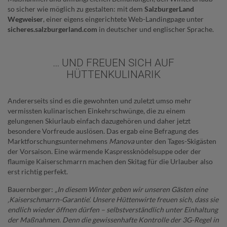
so sicher wie möglich zu gestalten: mit dem
SalzburgerLand
Wegweiser
, einer eigens eingerichtete Web-Landingpage unter
sicheres.salzburgerland.com
in deutscher und englischer Sprache.
… UND FREUEN SICH AUF
HÜTTENKULINARIK
Andererseits sind es die gewohnten und zuletzt umso mehr
vermissten kulinarischen Einkehrschwünge, die zu einem
gelungenen Skiurlaub einfach dazugehören und daher jetzt
besondere Vorfreude auslösen. Das ergab eine Befragung des
Marktforschungsunternehmens
Manova
unter den Tages-Skigästen
der Vorsaison. Eine wärmende Kaspressknödelsuppe oder der
flaumige Kaiserschmarrn machen den Skitag für die Urlauber also
erst richtig perfekt.
Bauernberger:
„In diesem Winter geben wir unseren Gästen eine
‚Kaiserschmarrn-Garantie‘. Unsere Hüttenwirte freuen sich, dass sie
endlich wieder öffnen dürfen – selbstverständlich unter Einhaltung
der Maßnahmen. Denn die gewissenhafte Kontrolle der 3G-Regel in