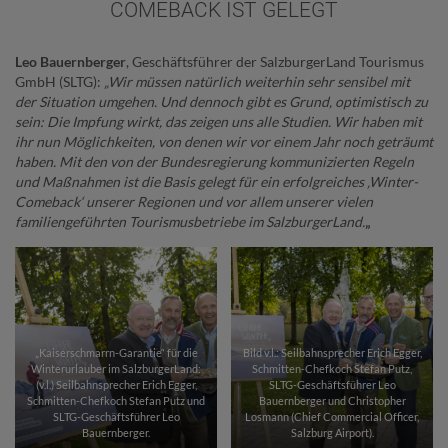
COMEBACK IST GELEGT
Leo Bauernberger
, Geschäftsführer der SalzburgerLand Tourismus
GmbH (SLTG):
„Wir müssen natürlich weiterhin sehr sensibel mit
der Situation umgehen. Und dennoch gibt es Grund, optimistisch zu
sein: Die Impfung wirkt, das zeigen uns alle Studien. Wir haben mit
ihr nun Möglichkeiten, von denen wir vor einem Jahr noch geträumt
haben. Mit den von der Bundesregierung kommunizierten Regeln
und Maßnahmen ist die Basis gelegt für ein erfolgreiches ‚Winter-
Comeback‘ unserer Regionen und vor allem unserer vielen
familiengeführten Tourismusbetriebe im SalzburgerLand.
„
„Kaiserschmarrn-Garantie“ für die
Bild v.l.: Seilbahnsprecher Erich Egger,
Winterurlauber im SalzburgerLand:
Schmitten-Chefkoch Stefan Putz,
(v.l.) Seilbahnsprecher Erich Egger,
SLTG-Geschäftsführer Leo
Schmitten-Chefkoch Stefan Putz und
Bauernberger und Christopher
SLTG-Geschäftsführer Leo
Losmann (Chief Commercial Officer,
Bauernberger.
Salzburg Airport).