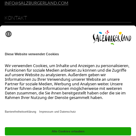
INFO@SALZBURGERLAND.COM
KONTAKT
SalzburgerLand Tourismus GmbH
Wiener Bundesstraße 23
5300 Hallwang
+43 662 6688 0
info@salzburgerland.com
ÖFFNUNGSZEITEN
Wir freuen uns auf Ihre Anfrage!
Gerne stehen wir Ihnen von Montag bis Donnerstag von 08:00 bis
17:30 Uhr und am Freitag von 08:00 bis 17:00 Uhr zur Verfügung.
Kontakt
Impressum
Datenschutzerklärung
Barrierefreiheitserklärung B2B