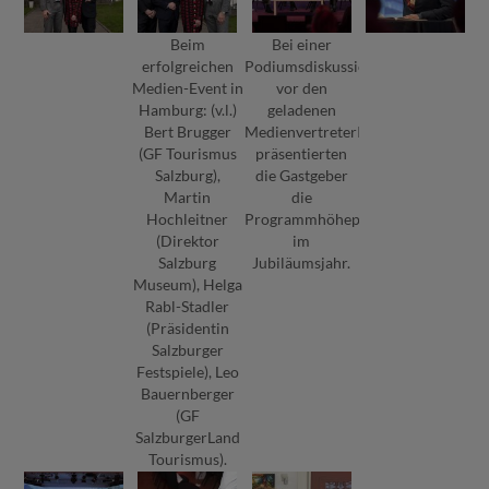
Beim
Bei einer
erfolgreichen
Podiumsdiskussion
Medien-Event in
vor den
Hamburg: (v.l.)
geladenen
Bert Brugger
MedienvertreterInnen
(GF Tourismus
präsentierten
Salzburg),
die Gastgeber
Martin
die
Hochleitner
Programmhöhepunkte
(Direktor
im
Salzburg
Jubiläumsjahr.
Museum), Helga
Rabl-Stadler
(Präsidentin
Salzburger
Festspiele), Leo
Bauernberger
(GF
SalzburgerLand
Tourismus).