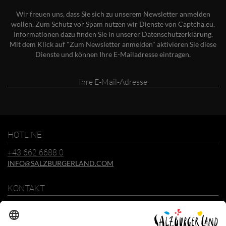
Wir freuen uns, dass Sie sich zu unserem Newsletter anmelden
wollen. Zum Schutz vor Spam nutzen wir Dienste von Captcha.eu.
Informationen dazu finden Sie in unserer
Datenschutzerklärung
.
Mit dem Klick auf "Zum Newsletter anmelden" aktivieren Sie diese
Dienste und können Ihre E-Mailadresse eintragen.
Ihre
E-
Mail-
Adresse
HOTLINE
+43 662 6688 0
INFO@SALZBURGERLAND.COM
KONTAKT
SalzburgerLand Tourismus GmbH
Wiener Bundesstraße 23