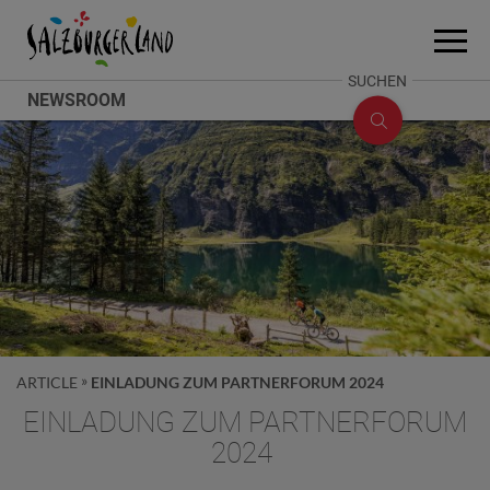
Accesskey
Accesskey
Accesskey
Zum Inhalt
Zum Seitenanfang
Zum Fuß-Bereich
[0]
[2]
[1]
Menü
öffne
SUCHE
SUCHEN
NEWSROOM
ÖFFNEN
ARTICLE
EINLADUNG ZUM PARTNERFORUM 2024
EINLADUNG ZUM PARTNERFORUM
2024