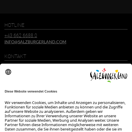
Mail-
Adresse
HOTLINE
+43 662 6688 0
INFO@SALZBURGERLAND.COM
KONTAKT
SalzburgerLand Tourismus GmbH
Wiener Bundesstraße 23
5300 Hallwang
+43 662 6688 0
info@salzburgerland.com
ÖFFNUNGSZEITEN
Wir freuen uns auf Ihre Anfrage!