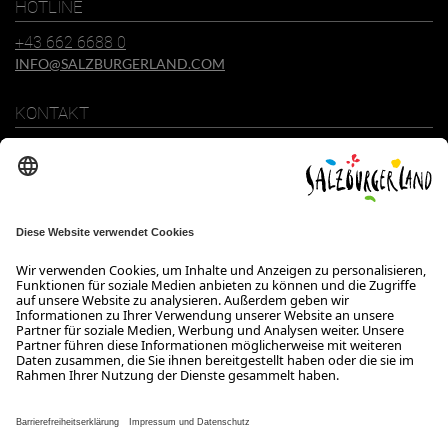
HOTLINE
+43 662 6688 0
INFO@SALZBURGERLAND.COM
KONTAKT
SalzburgerLand Tourismus GmbH
Wiener Bundesstraße 23
5300 Hallwang
+43 662 6688 0
info@salzburgerland.com
ÖFFNUNGSZEITEN
Wir freuen uns auf Ihre Anfrage!
Gerne stehen wir Ihnen von Montag bis Donnerstag von 08:00 bis
17:30 Uhr und am Freitag von 08:00 bis 17:00 Uhr zur Verfügung.
Kontakt