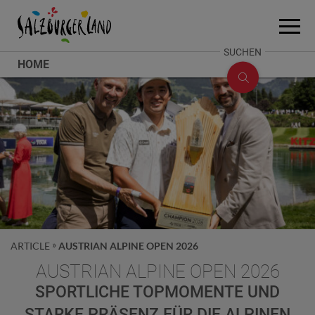
Accesskey
Accesskey
Accesskey
Zum Inhalt
Zum Seitenanfang
Zum Fuß-Bereich
[0]
[2]
[1]
Menü
öffne
SUCHE
SUCHEN
HOME
ÖFFNEN
ARTICLE
AUSTRIAN ALPINE OPEN 2026
AUSTRIAN ALPINE OPEN 2026
SPORTLICHE TOPMOMENTE UND
STARKE PRÄSENZ FÜR DIE ALPINEN