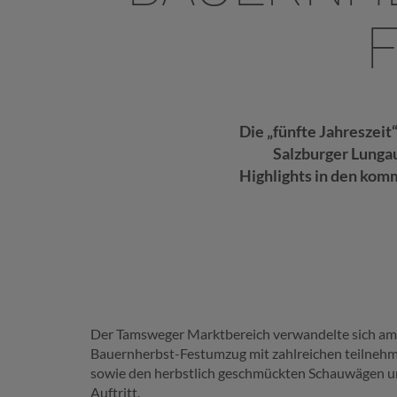
F
Die „fünfte Jahreszeit
Salzburger Lunga
Highlights in den kom
Der Tamsweger Marktbereich verwandelte sich am S
Bauernherbst-Festumzug mit zahlreichen teilnehm
sowie den herbstlich geschmückten Schauwägen un
Auftritt.