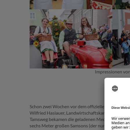
Impressionen von
TRADI
Schon zwei Wochen vor dem offiziellen Startschus
Wilfried Haslauer, Landwirtschaftskammer-Präsid
Tamsweg bekamen die geladenen Medien einen Vorg
sechs Meter großen Samsons (der nur zu ganz selt