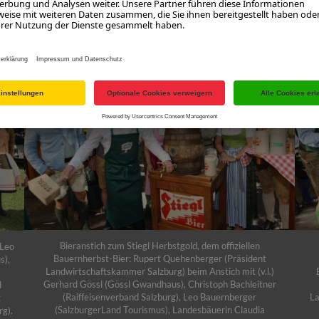
 und Raiffeisen über Gössl bis zur SalzburgMilch waren mit dabei. 
Bieranstich zum Stiegl Herbstgold, dem offiziellen
Leo
Bauernherbst-Bier: Rupert Quehenberger (Präsident
s),
Landwirtschaftskammer Salzburg) beim Anstich mit (v.l.)
Gerhard Gössl (Gössl Gwandhaus), Christoph Bachleitner
d
(Raiffeisenverband Salzburg), Leo Bauernberger
La
t
(SalzburgerLand Tourismus), Landesbäuerin Claudia
g).