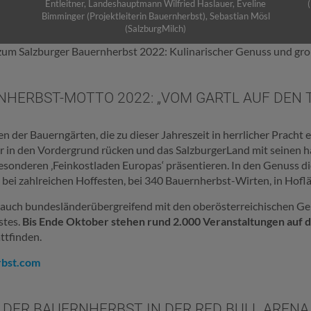
Entleitner, Landeshauptmann Wilfried Haslauer, Eveline
Bimminger (Projektleiterin Bauernherbst), Sebastian Mösl
(SalzburgMilch)
um Salzburger Bauernherbst 2022: Kulinarischer Genuss und gr
HERBST-MOTTO 2022: „VOM GARTL AUF DEN 
 der Bauerngärten, die zu dieser Jahreszeit in herrlicher Pracht
hr in den Vordergrund rücken und das SalzburgerLand mit seinen 
sonderen ‚Feinkostladen Europas‘ präsentieren. In den Genuss die
 zahlreichen Hoffesten, bei 340 Bauernherbst-Wirten, in Hoflä
uch bundesländerübergreifend mit den oberösterreichischen Geme
stes.
Bis Ende Oktober stehen rund 2.000 Veranstaltungen auf
ttfinden.
bst.com
DER BAUERNHERBST IN DER RED BULL ARENA