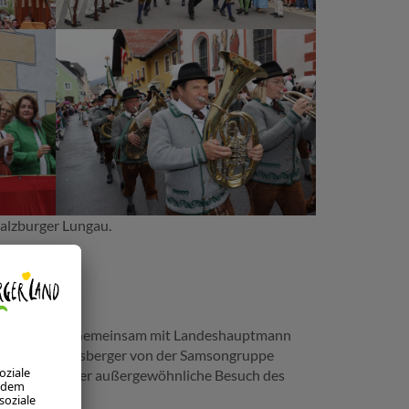
alzburger Lungau.
AUWELT
tiegl Brauwelt. Gemeinsam mit Landeshauptmann
 Michael Fuchsberger von der Samsongruppe
 Medien war der außergewöhnliche Besuch des