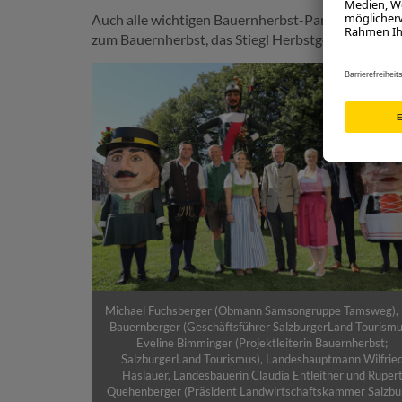
Auch alle wichtigen Bauernherbst-Partner von Stiegl
zum Bauernherbst, das Stiegl Herbstgold.
Michael Fuchsberger (Obmann Samsongruppe Tamsweg), 
Bauernberger (Geschäftsführer SalzburgerLand Tourismu
Eveline Bimminger (Projektleiterin Bauernherbst;
SalzburgerLand Tourismus), Landeshauptmann Wilfrie
Haslauer, Landesbäuerin Claudia Entleitner und Ruper
Quehenberger (Präsident Landwirtschaftskammer Salzbur