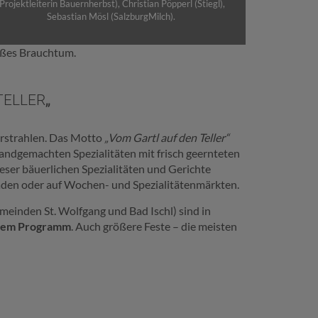
(Projektleiterin Bauernherbst), Christian Pöpperl (Stiegl),
Sebastian Mösl (SalzburgMilch).
oßes Brauchtum.
TELLER
„
 erstrahlen. Das Motto
„Vom Gartl auf den Teller“
handgemachten Spezialitäten mit frisch geernteten
ser bäuerlichen Spezialitäten und Gerichte
den oder auf Wochen- und Spezialitätenmärkten.
inden St. Wolfgang und Bad Ischl) sind in
 dem Programm
. Auch größere Feste – die meisten