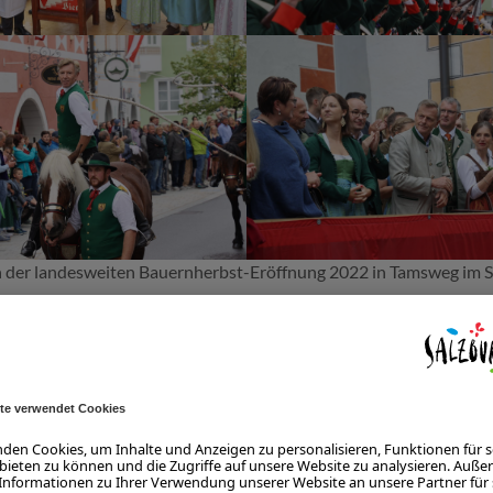
 der landesweiten Bauernherbst-Eröffnung 2022 in Tamsweg im S
TIONELLER MEDIENTERMIN IN DER STIEGL BR
s lud die SLTG zum bereits traditionellen Medientermin in der S
ent Rupert Quehenberger, Landesbäuerin Claudia Entleitner und
eschmack auf den diesjährigen Bauernherbst: Highlight für die
enen Anlässen den Lungau verlassen darf).