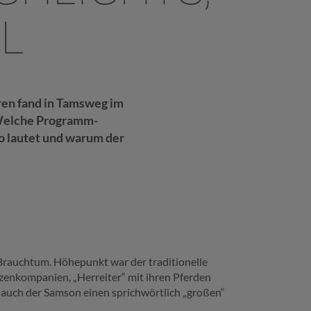
L
hren fand in Tamsweg im
 Welche Programm-
o lautet und warum der
Brauchtum. Höhepunkt war der traditionelle
enkompanien, „Herreiter“ mit ihren Pferden
auch der Samson einen sprichwörtlich „großen“