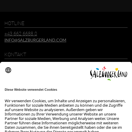
Mail-
Adresse
HOTLINE
+43 662 6688 0
INFO@SALZBURGERLAND.COM
KONTAKT
SalzburgerLand Tourismus GmbH
Wiener Bundesstraße 23
5300 Hallwang
+43 662 6688 0
info@salzburgerland.com
ÖFFNUNGSZEITEN
Wir freuen uns auf Ihre Anfrage!
Gerne stehen wir Ihnen von Montag bis Donnerstag von 08:00 bis