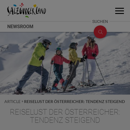
Accesskey
Accesskey
Accesskey
Zum Inhalt
Zum Seitenanfang
Zum Fuß-Bereich
[0]
[2]
[1]
Menü
öffne
SUCHE
SUCHEN
NEWSROOM
ÖFFNEN
ARTICLE
REISELUST DER ÖSTERREICHER: TENDENZ STEIGEND
REISELUST DER ÖSTERREICHER:
TENDENZ STEIGEND