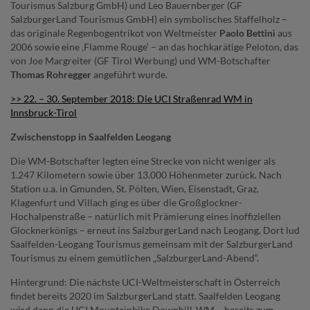
Tourismus Salzburg GmbH) und Leo Bauernberger (GF
SalzburgerLand Tourismus GmbH) ein symbolisches Staffelholz –
das originale Regenbogentrikot von Weltmeister
Paolo Bettini
aus
2006 sowie eine ‚Flamme Rouge‘ – an das hochkarätige Peloton, das
von Joe Margreiter (GF Tirol Werbung) und WM-Botschafter
Thomas Rohregger
angeführt wurde.
>> 22. – 30. September 2018: Die UCI Straßenrad WM in
Innsbruck-Tirol
Zwischenstopp in Saalfelden Leogang
Die WM-Botschafter legten eine Strecke von nicht weniger als
1.247 Kilometern sowie über 13.000 Höhenmeter zurück. Nach
Station u.a. in Gmunden, St. Pölten, Wien, Eisenstadt, Graz,
Klagenfurt und Villach ging es über die Großglockner-
Hochalpenstraße – natürlich mit Prämierung eines inoffiziellen
Glocknerkönigs – erneut ins SalzburgerLand nach Leogang. Dort lud
Saalfelden-Leogang Tourismus gemeinsam mit der SalzburgerLand
Tourismus zu einem gemütlichen „SalzburgerLand-Abend“.
Hintergrund: Die nächste UCI-Weltmeisterschaft in Österreich
findet bereits 2020 im SalzburgerLand statt. Saalfelden Leogang
wird dann die UCI Mountainbike Downhill-WM – bereits zum