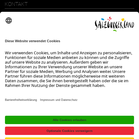
KONTAKT
SalzburgerLand Tourismus GmbH
Wiener Bundesstraße 23
5300 Hallwang
+43 662 6688 0
info@salzburgerland.com
ÖFFNUNGSZEITEN
Wir freuen uns auf Ihre Anfrage!
Gerne stehen wir Ihnen von Montag bis Donnerstag von 08:00 bis
17:30 Uhr und am Freitag von 08:00 bis 17:00 Uhr zur Verfügung.
Kontakt
Impressum
Datenschutzerklärung
Barrierefreiheitserklärung B2B
Jobs