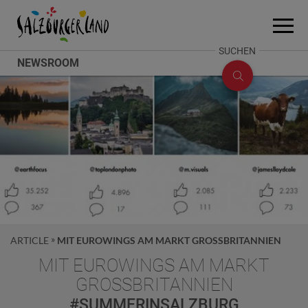
Accesskey
Accesskey
Accesskey
Zum Inhalt
Zum Seitenanfang
Zum Fuß-Bereich
[0]
[2]
[1]
Menü
öffne
SUCHE
SUCHEN
NEWSROOM
ÖFFNEN
ARTICLE
MIT EUROWINGS AM MARKT GROSSBRITANNIEN
MIT EUROWINGS AM MARKT
GROSSBRITANNIEN
#SUMMERINSALZBURG