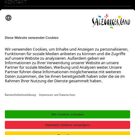
KONTAKT
SalzburgerLand Tourismus GmbH
Wiener Bundesstraße 23
5300 Hallwang
+43 662 6688 0
info@salzburgerland.com
ÖFFNUNGSZEITEN
Wir freuen uns auf Ihre Anfrage!
Gerne stehen wir Ihnen von Montag bis Donnerstag von 08:00 bis
17:30 Uhr und am Freitag von 08:00 bis 17:00 Uhr zur Verfügung.
Kontakt
Impressum
Datenschutzerklärung
Barrierefreiheitserklärung B2B
Jobs