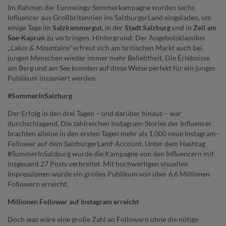
Im Rahmen der Eurowings-Sommerkampagne wurden sechs
Influencer aus Großbritannien ins SalzburgerLand eingeladen, um
einige Tage im
Salzkammergut
, in der
Stadt Salzburg
und in
Zell am
See-Kaprun
zu verbringen. Hintergrund: Der Angebotsklassiker
„Lakes & Mountains“
erfreut sich am britischen Markt auch bei
jungen Menschen wieder immer mehr Beliebtheit. Die Erlebnisse
am Berg und am See konnten auf diese Weise perfekt für ein junges
Publikum inszeniert werden.
#SummerInSalzburg
Der Erfolg in den drei Tagen – und darüber hinaus – war
durchschlagend. Die zahlreichen Instagram-Stories der Influencer
brachten alleine in den ersten Tagen mehr als 1.000 neue Instagram-
Follower auf dem SalzburgerLand-Account. Unter dem Hashtag
#SummerInSalzburg wurde die Kampagne von den Influencern mit
insgesamt 27 Posts verbreitet. Mit hochwertigen visuellen
Impressionen wurde ein großes Publikum von über 6,6 Millionen
Followern erreicht.
Millionen Follower auf Instagram erreicht
Doch was wäre eine große Zahl an Followern ohne die nötige