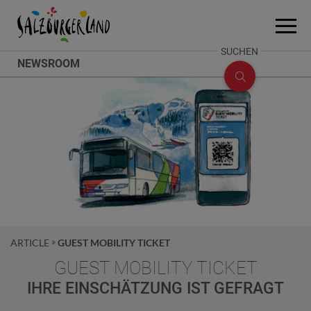
Accesskey
Accesskey
Accesskey
Zum Inhalt
Zum Seitenanfang
Zum Fuß-Bereich
[0]
[2]
[1]
Menü
öffne
SUCHE
SUCHEN
NEWSROOM
ÖFFNEN
ARTICLE
GUEST MOBILITY TICKET
GUEST MOBILITY TICKET
IHRE EINSCHÄTZUNG IST GEFRAGT