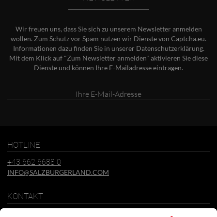
Wir freuen uns, dass Sie sich zu unserem Newsletter anmelden
wollen. Zum Schutz vor Spam nutzen wir Dienste von Captcha.eu.
Informationen dazu finden Sie in unserer
Datenschutzerklärung
.
Mit dem Klick auf "Zum Newsletter anmelden" aktivieren Sie diese
Dienste und können Ihre E-Mailadresse eintragen.
Ihre
E-
Mail-
Adresse
HOTLINE
+43 662 6688 0
INFO@SALZBURGERLAND.COM
KONTAKT
SalzburgerLand Tourismus GmbH