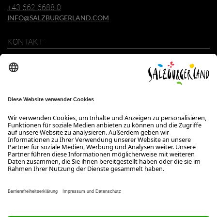
+43 662 6688 0
INFO@SALZBURGERLAND.COM
KONTAKT
SalzburgerLand Tourismus GmbH
Wiener Bundesstraße 23
5300 Hallwang
+43 662 6688 0
info@salzburgerland.com
ÖFFNUNGSZEITEN
Wir freuen uns auf Ihre Anfrage!
Gerne stehen wir Ihnen von Montag bis Donnerstag von 08:00 bis
17:30 Uhr und am Freitag von 08:00 bis 17:00 Uhr zur Verfügung.
Kontakt
Impressum