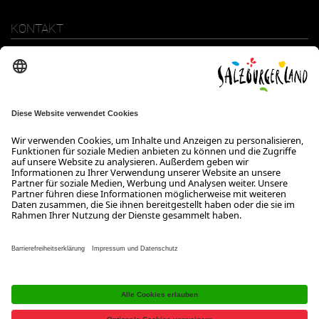
KONTAKT
SalzburgerLand Tourismus GmbH
Wiener Bundesstraße 23
5300 Hallwang
+43 662 6688 0
info@salzburgerland.com
ÖFFNUNGSZEITEN
Wir freuen uns auf Ihre Anfrage!
Gerne stehen wir Ihnen von Montag bis Donnerstag von 08:00 bis
17:30 Uhr und am Freitag von 08:00 bis 17:00 Uhr zur Verfügung.
Kontakt
Impressum
Datenschutzerklärung
Barrierefreiheitserklärung B2B