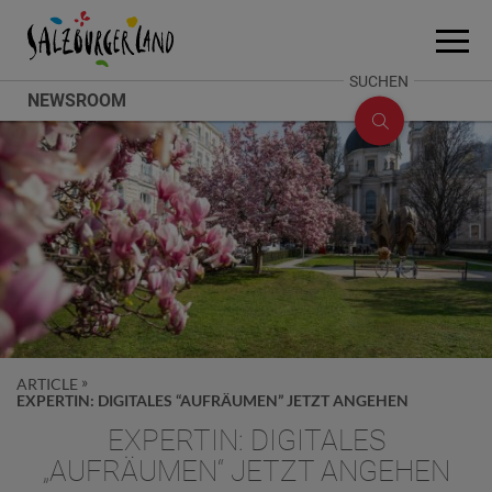
Accesskey
Accesskey
Accesskey
Zum Inhalt
Zum Seitenanfang
Zum Fuß-Bereich
[0]
[2]
[1]
Menü
öffne
SUCHE
SUCHEN
NEWSROOM
ÖFFNEN
ARTICLE
EXPERTIN: DIGITALES “AUFRÄUMEN” JETZT ANGEHEN
EXPERTIN: DIGITALES
„AUFRÄUMEN“ JETZT ANGEHEN