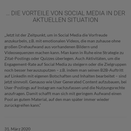
… DIE VORTEILE VON SOCIAL MEDIA IN DER
AKTUELLEN SITUATION
„Jetzt ist der Zeitpunkt, um in
Social
Media
die Vorfreude
anzukurbeln, z.B. mit emotionalen Videos, die man zuhause ohne
großen Drehaufwand aus vorhandenen Bildern und
Videosequenzen machen kann. Man kann in Ruhe eine Strategie zu
Zitat-Postings oder
Quizzes
überlegen. Auch Aktivitäten, um die
Engagement-Rate auf
Social
Media
zu steigern oder die Zielgruppen
noch besser herauszuputzen – z.B. indem man seinen B2B-Auftritt
auf LinkedIn mit eigenen Botschaften und Inhalten bearbeitet – sind
jetzt sinnvoll. Genauso wie User
Generated
Content
aufzubauen, bei
User-Postings auf Instagram nachzufassen und die Nutzungsrechte
anzufragen. Damit schafft man sich mit geringem Aufwand einen
Pool an gutem Material, auf den man später immer wieder
zurückgreifen kann.“
31. März 2020