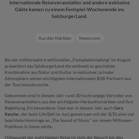
Internationale Reiseveranstalter und andere exklusive
Gäste kamen zu einem Festspiel-Wochenende ins
SalzburgerLand.
Aus den Märkten
Newsroom
Bei der mittlerweile traditionellen „Festspieleinladung“ im August
präsentiert das SalzburgerLand die weltweit so geschätzte
Kombination aus Natur und Kultur in exklusiver, privater
Atmosphäre seinen wichtigsten internationalen B2B-Partnern aus
der Tourismusbranche.
Gekommen sind in diesem Jahr rund 30 hochrangige Vertreter von
Reiseveranstaltern aus den wichtigsten Herkunftsmärkten und ihre
Begleitung. Ein besonderer Gast war in diesem Jahr auch
Gery
Keszler
, der beim Life Ball im Juni gemeinsam mit der SLTG eine viel
beachtete Hommage an „The Sound of Music“ vor einem Millionen-
Publikum in Szene setzte.
Höhepunkt der mehrtägigen Reise ist stets der Besuch bei den