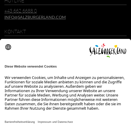
HOTLINE
+43 662 6688 0
INFO@SALZBURGERLAND.COM
KONTAKT
SalzburgerLand Tourismus GmbH
Wiener Bundesstraße 23
5300 Hallwang
+43 662 6688 0
info@salzburgerland.com
ÖFFNUNGSZEITEN
Wir freuen uns auf Ihre Anfrage!
Gerne stehen wir Ihnen von Montag bis Donnerstag von 08:00 bis
17:30 Uhr und am Freitag von 08:00 bis 17:00 Uhr zur Verfügung.
Kontakt