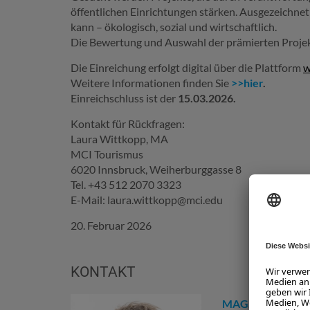
öffentlichen Einrichtungen stärken. Ausgezeichne
kann – ökologisch, sozial und wirtschaftlich.
Die Bewertung und Auswahl der prämierten Projekt
Die Einreichung erfolgt digital über die Plattform
w
Weitere Informationen finden Sie
>>hier
.
Einreichschluss ist der
15.03.2026.
Kontakt für Rückfragen:
Laura Wittkopp, MA
MCI Tourismus
6020 Innsbruck, Weiherburggasse 8
Tel. +43 512 2070 3323
E-Mail: laura.wittkopp@mci.edu
20. Februar 2026
KONTAKT
MAG. EVA HASE