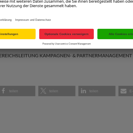
Tourismus GmbH
6688-30
lzburgerland.com
BEREICHSLEITUNG KAMPAGNEN- & PARTNERMANAGEMENT
teilen
teilen
teilen
E-