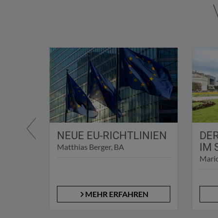
NEUE EU-RICHTLINIEN
DE
2026
IM
Matthias Berger, BA
r
Mario
EN
MEHR ERFAHREN