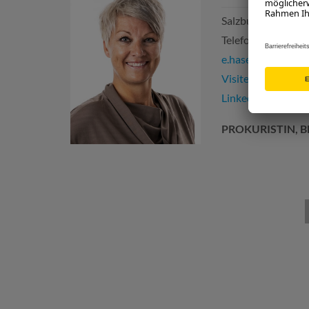
SalzburgerLand 
Telefon:
+43 662 
e.haselsteiner@sa
Visitenkarte
LinkedIn-Profil
PROKURISTIN, 