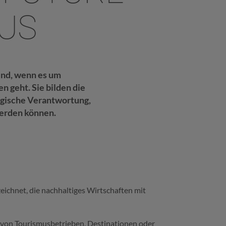
US
end, wenn es um
 geht. Sie bilden die
ogische Verantwortung,
werden können.
ichnet, die nachhaltiges Wirtschaften mit
 von Tourismusbetrieben, Destinationen oder