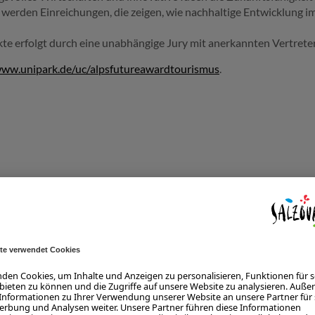
t werden Einreichungen, die zeigen, wie nachhaltige Entwicklung 
e erfolgt durch eine unabhängige Jury mit anerkannten Vertreter
ww.unipark.de/uc/alpsfutureawardtourismus
.
LSTEINER