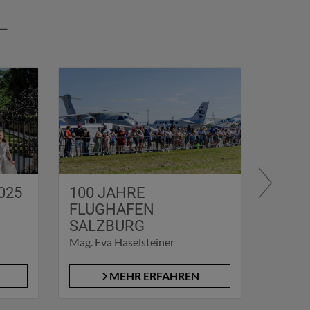
L
025
100 JAHRE
SCHI
FLUGHAFEN
AM S
SALZBURG
Mag. (F
Mag. Eva Haselsteiner
MEHR ERFAHREN